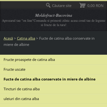
Căutare site
0,00 RON
Moldofruct-Bucovina
Aprozarul tau "on line"Comanda si primesti zilnic acasa cosul tau de legume
si fructe de la tara!
Acasă
>
Catina alba
>
Fucte de catina alba conservate in
miere de albine
Fructe proaspete de catina alba
Fructe uscate
Fucte de catina alba conservate in miere de albine
Tincturi de catina alba
uleiuri din catina alba