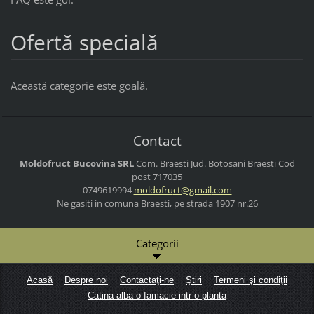
Ofertă specială
Această categorie este goală.
Contact
Moldofruct Bucovina SRL
Com. Braesti Jud. Botosani
Braesti
Cod
post 717035
0749619994
moldofru
ct@gmail
.com
Ne gasiti in comuna Braesti, pe strada 1907 nr.26
Categorii
Acasă
Despre noi
Contactaţi-ne
Ştiri
Termeni şi condiţii
Catina alba-o famacie intr-o planta